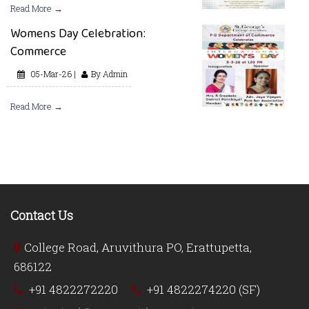
Read More →
Womens Day Celebration:
Commerce
05-Mar-26 |
By Admin
Read More →
Contact Us
College Road, Aruvithura PO, Erattupetta,
686122
+91 4822272220
+91 4822274220 (SF)